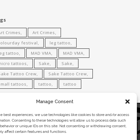
gs
Art Crimes
Art Crimes
colourday festival
leg tattoo
leg tattoo
MAD VMA
MAD VMA
micro tattoos
Sake
Sake
Sake Tattoo Crew
Sake Tattoo Crew
small tattoos
tattoo
tattoo
Manage Consent
he best experiences, we use technologies like cookies to store and/or access
ACT
mation. Consenting to these technologies will allow us to process data such
behavior or unique IDs on this site. Not consenting or withdrawing consent,
0 681 4 681
y affect certain features and functions.
attoo@gmail.com