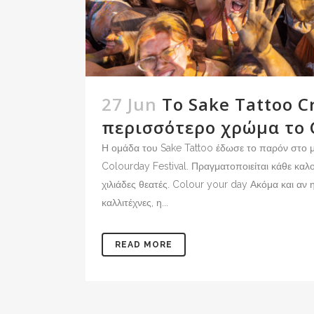
27 Jun
Το Sake Tattoo C
περισσότερο χρώμα το C
Η ομάδα του Sake Tattoo έδωσε το παρόν στο μ
Colourday Festival. Πραγματοποιείται κάθε καλο
χιλιάδες θεατές. Colour your day Ακόμα και αν
καλλιτέχνες, η...
READ MORE