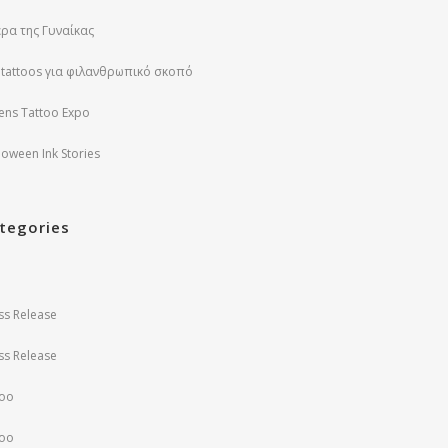
ρα της Γυναίκας
 tattoos για φιλανθρωπικό σκοπό
ens Tattoo Expo
loween Ink Stories
tegories
ss Release
ss Release
too
too