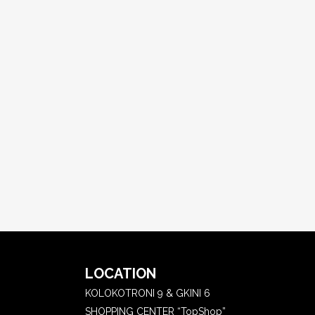
LOCATION
KOLOKOTRONI 9 & GKINI 6
SHOPPING CENTER “TopShop”