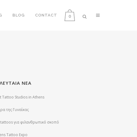
G
BLOG
CONTACT
0
ΛΕΥΤΑΙΑ ΝΕΑ
t Tattoo Studios in Athens
ρα της Γυναίκας
 tattoos για φιλανθρωπικό σκοπό
ens Tattoo Expo