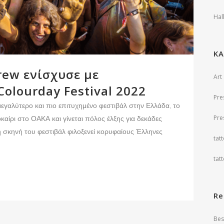
Hal
ΚΑ
rew ενίσχυσε με
Art
olourday Festival 2022
Pre
εγαλύτερο και πιο επιτυχημένο φεστιβάλ στην Ελλάδα, το
Pre
καίρι στο ΟΑΚΑ και γίνεται πόλος έλξης για δεκάδες
 η σκηνή του φεστιβάλ φιλοξενεί κορυφαίους Έλληνες
tat
tat
Re
Bes