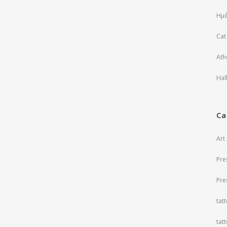
Ημέ
Cat
Ath
Hal
Ca
Art
Pre
Pre
tat
tat