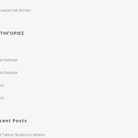
loween Ink Stories
ΤΗΓΟΡΙΕΣ
ss Release
ss Release
too
too
cent Posts
t Tattoo Studios in Athens