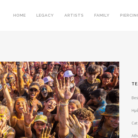
HOME
LEGACY
ARTISTS
FAMILY
PIERCIN
ΤΕ
Bes
Ημέ
Cat
Ath