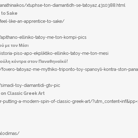
nathinaikos/xtuphse-ton-diamantidh-se-tatoyaz.4310388.html
e to Sake
-feel-like-an-apprentice-to-sake/
/apithano-elliniko-tatoy-me-ton-kompi-pics
ού με τον Μέσι
istoria-piso-apo-ekpliktiko-elliniko-tatoy-me-ton-mesi
νούλη κόντρα στον Παναθηναϊκό!
2/fovero-tatoyaz-me-mythiko-triponto-toy-spanoyli-kontra-ston-pana
/simadi-toy-diamantidi-gtv-pic
on Classic Greek Art
-putting-a-modern-spin-of-classic-greek-art/?utm_content=inf&ipp=
kalodimas/