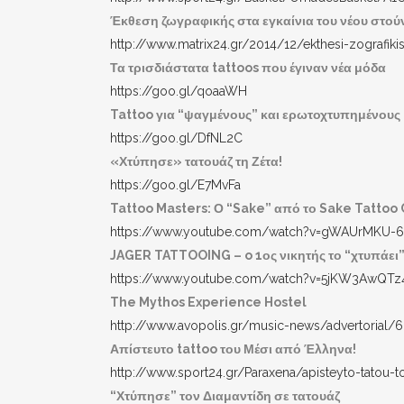
Έκθεση ζωγραφικής στα εγκαίνια του νέου στού
http://www.matrix24.gr/2014/12/ekthesi-zografiki
Τα τρισδιάστατα tattoos που έγιναν νέα μόδα
https://goo.gl/qoaaWH
Tattoo για “ψαγμένους” και ερωτοχτυπημένους
https://goo.gl/DfNL2C
«Χτύπησε» τατουάζ τη Ζέτα!
https://goo.gl/E7MvFa
Tattoo Masters: Ο “Sake” από το Sake Tattoo
https://www.youtube.com/watch?v=gWAUrMKU-6
JAGER TATTOOING – o 1ος νικητής το “χτυπάει”
https://www.youtube.com/watch?v=5jKW3AwQTz
The Mythos Experience Hostel
http://www.avopolis.gr/music-news/advertorial/
Απίστευτο tattoo του Μέσι από Έλληνα!
http://www.sport24.gr/Paraxena/apisteyto-tatou-
“Χτύπησε” τον Διαμαντίδη σε τατουάζ