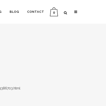
G
BLOG
CONTACT
0
.3386703.html