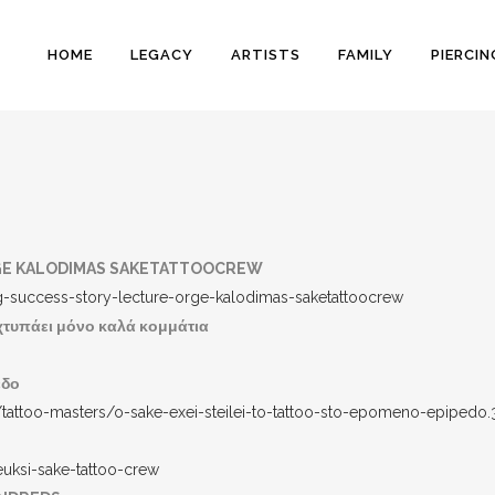
HOME
LEGACY
ARTISTS
FAMILY
PIERCIN
GE KALODIMAS SAKETATTOOCREW
-success-story-lecture-orge-kalodimas-saketattoocrew
τυπάει μόνο καλά κομμάτια
εδο
attoo-masters/o-sake-exei-steilei-to-tattoo-sto-epomeno-epipedo
uksi-sake-tattoo-crew