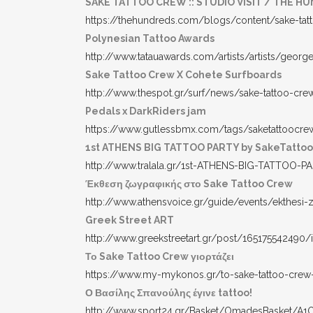
SAKE TATTOO CREW :: STUDIO VISIT / THE H
https://thehundreds.com/blogs/content/sake-tat
Polynesian Tattoo Awards
http://www.tatauawards.com/artists/artists/georg
Sake Tattoo Crew X Cohete Surfboards
http://www.thespot.gr/surf/news/sake-tattoo-cre
Pedals x DarkRiders jam
https://www.gutlessbmx.com/tags/saketattoocre
1st ATHENS BIG TATTOO PARTY by SakeTattoo
http://www.tralala.gr/1st-ATHENS-BIG-TATTOO-
Έκθεση ζωγραφικής στο Sake Tattoo Crew
http://www.athensvoice.gr/guide/events/ekthesi-z
Greek Street ART
http://www.greekstreetart.gr/post/165175542490/
Το Sake Tattoo Crew γιορτάζει
https://www.my-mykonos.gr/to-sake-tattoo-crew-
Ο Βασίλης Σπανούλης έγινε tattoo!
http://www.sport24.gr/Basket/OmadesBasket/A1O