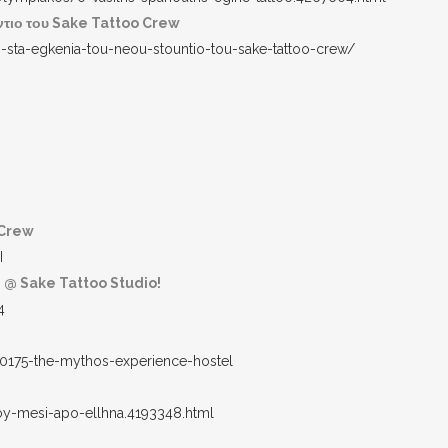
ντιο του Sake Tattoo Crew
s-sta-egkenia-tou-neou-stountio-tou-sake-tattoo-crew/
 Crew
I
 @ Sake Tattoo Studio!
4
60175-the-mythos-experience-hostel
toy-mesi-apo-ellhna.4193348.html