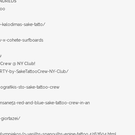
UNDREDS
too
e-kalodimas-sake-tatto/
w-x-cohete-surfboards
w
Crew @ NY Club!
PARTY-by-SakeTattooCrew-NY-Club/
ografikis-sto-sake-tattoo-crew
insane51-red-and-blue-sake-tattoo-crew-in-an
giortazei/
lympiakos/o-vasilhs-spanoulhs-egine-tattoo.4267604.html