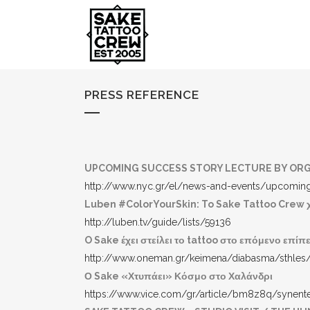
PRESS REFERENCE
UPCOMING SUCCESS STORY LECTURE BY OR
http://www.nyc.gr/el/news-and-events/upcoming
Luben #ColorYourSkin: To Sake Tattoo Crew χ
http://luben.tv/guide/lists/59136
O Sake έχει στείλει το tattoo στο επόμενο επίπ
http://www.oneman.gr/keimena/diabasma/sthles/t
Ο Sake «Χτυπάει» Κόσμο στο Χαλάνδρι
https://www.vice.com/gr/article/bm8z8q/synente