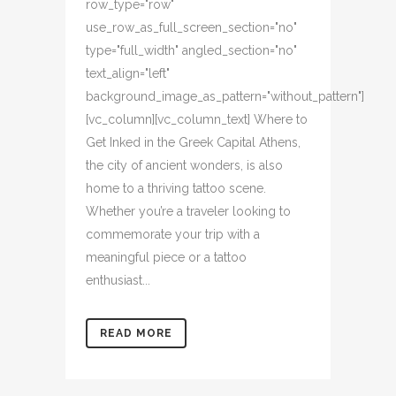
row_type="row"
use_row_as_full_screen_section="no"
type="full_width" angled_section="no"
text_align="left"
background_image_as_pattern="without_pattern"]
[vc_column][vc_column_text] Where to
Get Inked in the Greek Capital Athens,
the city of ancient wonders, is also
home to a thriving tattoo scene.
Whether you’re a traveler looking to
commemorate your trip with a
meaningful piece or a tattoo
enthusiast...
READ MORE