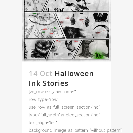
14 Oct
Halloween
Ink Stories
[vc_row css_animation=""
row_type="row"
use_row_as_full_screen_section="no"
type="full_width" angled_section="no"
text_align="left"
background_image_as_pattern="without_pattern"]