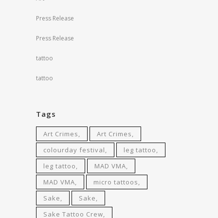
Press Release
Press Release
tattoo
tattoo
Tags
Art Crimes
Art Crimes
colourday festival
leg tattoo
leg tattoo
MAD VMA
MAD VMA
micro tattoos
Sake
Sake
Sake Tattoo Crew